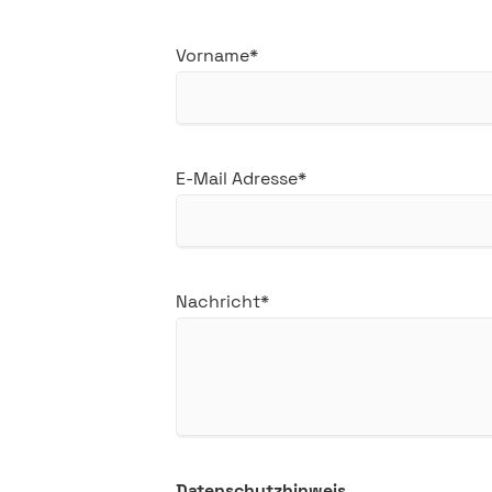
Pflichtfeld
Vorname
*
Pflichtfeld
E-Mail Adresse
*
Pflichtfeld
Nachricht
*
Datenschutzhinweis