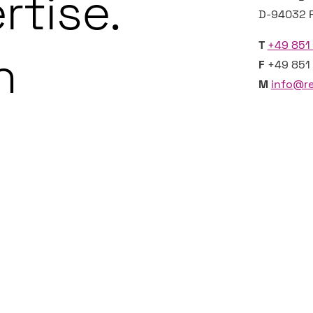
rtise.
D-94032 
T
+49 851 
n
F
+49 851 
M
info@re