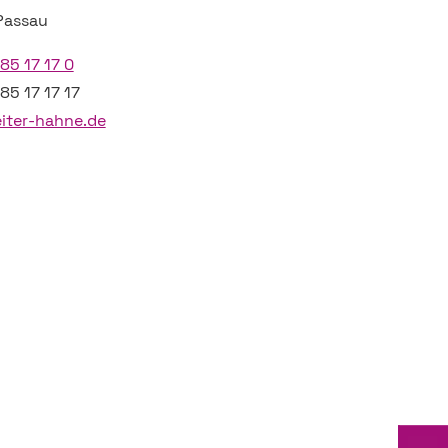
Passau
85 17 17 0
85 17 17 17
iter-hahne.de