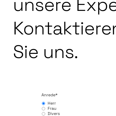
unsere Expe
Kontaktiere
Sie uns.
Pflichtfeld
Anrede
*
Herr
Frau
Divers