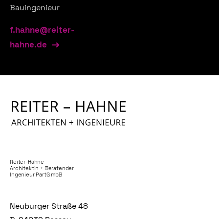
Bauingenieur
f.hahne@reiter-
hahne.de
Reiter-Hahne
Architektin + Beratender
Ingenieur PartG mbB
Neuburger Straße 48