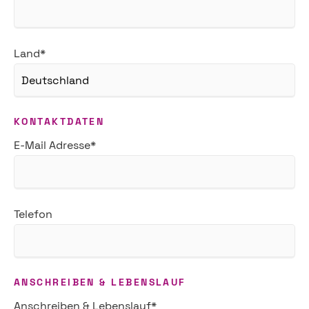
Pflichtfeld
Land
*
KONTAKTDATEN
Pflichtfeld
E-Mail Adresse
*
Telefon
ANSCHREIBEN & LEBENSLAUF
Pflichtfeld
Anschreiben & Lebenslauf
*