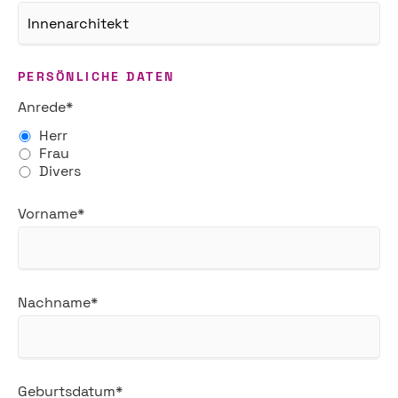
PERSÖNLICHE DATEN
Pflichtfeld
Anrede
*
Herr
Frau
Divers
Pflichtfeld
Vorname
*
Pflichtfeld
Nachname
*
Pflichtfeld
Geburtsdatum
*